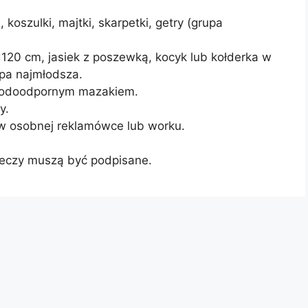
koszulki, majtki, skarpetki, getry (grupa
×120 cm, jasiek z poszewką, kocyk lub kołderka w
pa najmłodsza.
 wodoodpornym mazakiem.
y.
– w osobnej reklamówce lub worku.
zeczy muszą być podpisane.